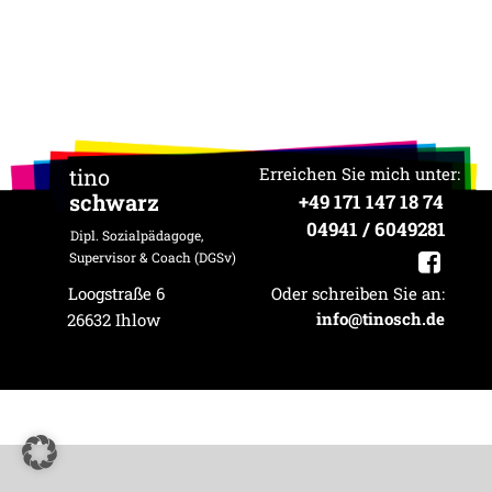
FOOTER
tino
Erreichen Sie mich unter:
schwarz
+49 171 147 18 74
04941 / 6049281
Dipl. Sozialpädagoge,
Supervisor & Coach (DGSv)
Loogstraße 6
Oder schreiben Sie an:
info@tinosch.de
26632 Ihlow
Oder schrei
info@tinosch.de