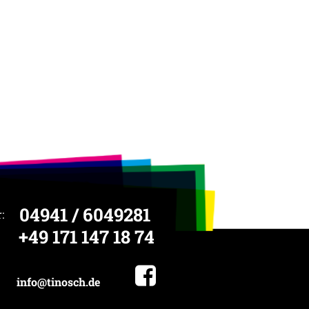
04941 / 6049281
:
+49 171 147 18 74
info@tinosch.de