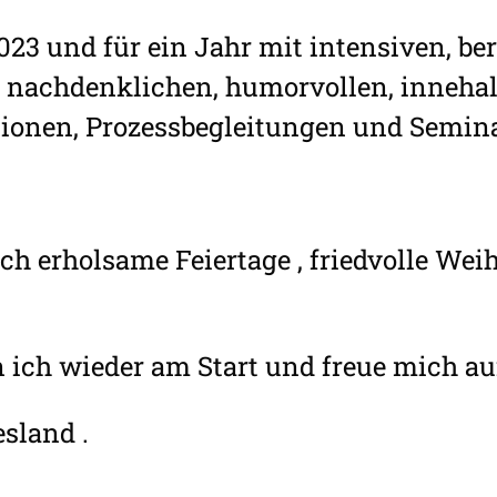
023 und für ein Jahr mit intensiven, be
n, nachdenklichen, humorvollen, inneh
ionen, Prozessbegleitungen und Semin
.
h erholsame Feiertage , friedvolle We
n ich wieder am Start und freue mich a
esland .